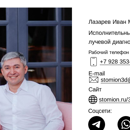
Лазарев Иван 
Исполнительны
лучевой диагно
Рабочий телефон
+7 928 353
E-mail
stomion3d
Сайт
stomion.ru/
Соцсети: